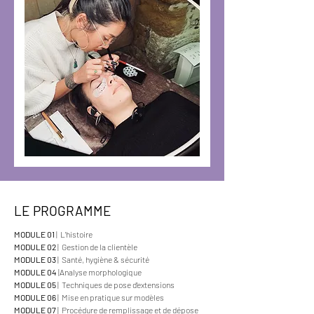
LE PROGRAMME
MODULE 01
| L'histoire
MODULE 02
| Gestion de la clientèle
MODULE 03
| Santé, hygiène & sécurité
MODULE 04
|Analyse morphologique
MODULE 05
| Techniques de pose d'extensions
MODULE 06
| Mise en pratique sur modèles
MODULE 07
| Procédure de remplissage et de dépose