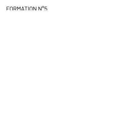
FORMATION N°5
PIGMENTATION DES LÈVRES
CANDY LIPS - BABY LIPS
1 MODÈLE - 1 CERTIFICAT
2 JOURS - 1100€ (1500€ AVEC KIT PRO)