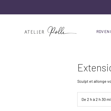
RDV EN 
Extensi
Sculpt et allonge 
De 2 h à 2 h 30 m