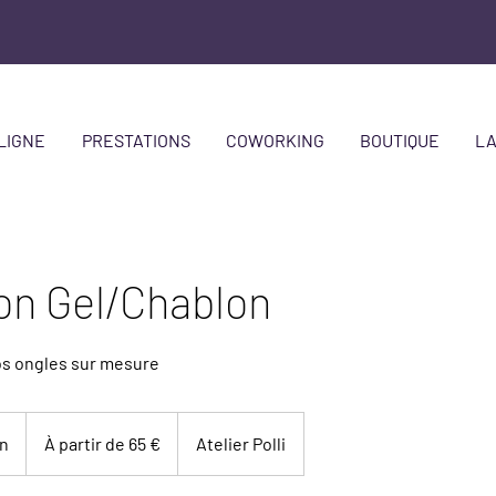
LIGNE
PRESTATIONS
COWORKING
BOUTIQUE
LA
on Gel/Chablon
vos ongles sur mesure
À
partir
in
D
À partir de 65 €
Atelier Polli
de
65
e
euros