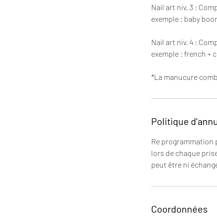
Nail art niv. 3 : C
exemple : baby boome
Nail art niv. 4 : C
exemple : french + c
*La manucure combin
Politique d'ann
Re programmation po
lors de chaque pris
peut être ni échangé
Coordonnées