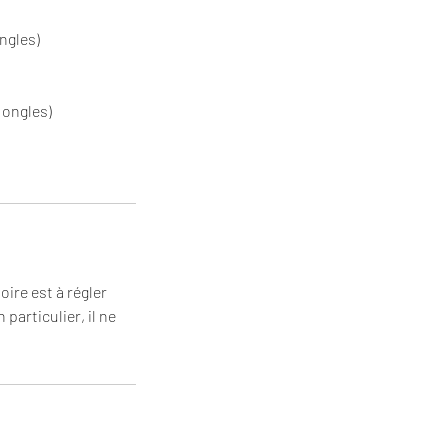
ngles)
 ongles)
ire est à régler
articulier, il ne
.