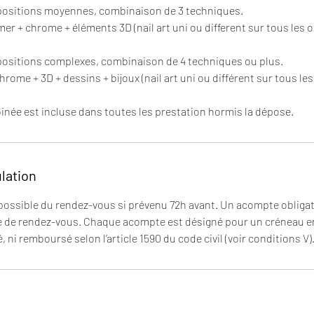
ompositions moyennes, combinaison de 3 techniques.
r + chrome + éléments 3D (nail art uni ou different sur tous les o
ompositions complexes, combinaison de 4 techniques ou plus.
hrome + 3D + dessins + bijoux (nail art uni ou différent sur tous les
ée est incluse dans toutes les prestation hormis la dépose.
ulation
ssible du rendez-vous si prévenu 72h avant. Un acompte obligato
e de rendez-vous. Chaque acompte est désigné pour un créneau en p
, ni remboursé selon l’article 1590 du code civil (voir conditions V)