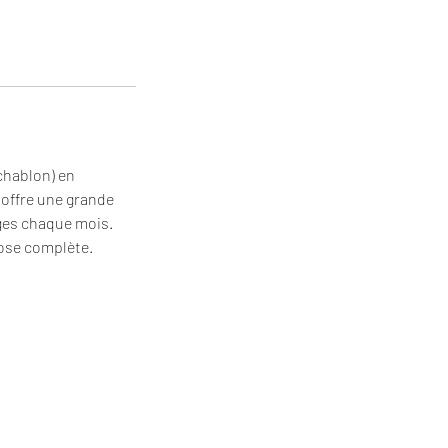
(chablon) en
 offre une grande
ages chaque mois.
pose complète.