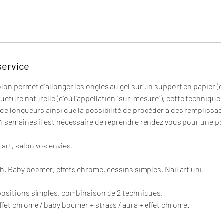
2
h
à
2
h
3
service
0
m
lon permet d'allonger les ongles au gel sur un support en papier 
i
ucture naturelle (d'où l'appellation "sur-mesure"), cette technique
n
t de longueurs ainsi que la possibilité de procéder à des rempliss
 4 semaines il est nécessaire de reprendre rendez vous pour une 
 art, selon vos envies.
ench, Baby boomer, effets chrome, dessins simples. Nail art uni.
ompositions simples, combinaison de 2 techniques.
ffet chrome / baby boomer + strass / aura + effet chrome.