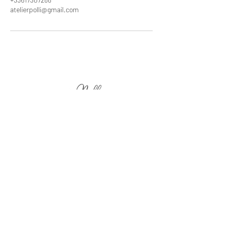
atelierpolli@gmail.com
FORMATIONS
NOS FORMATIONS
INSCRIPTION
CGV
CGV BOUTIQUE
CGV PRESTATIONS