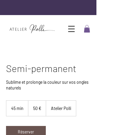
Semi-permanent
Sublime et prolonge la couleur sur vos ongles
naturels
50
euros
45 min
4
50 €
Atelier Polli
5
m
i
n
Réserver