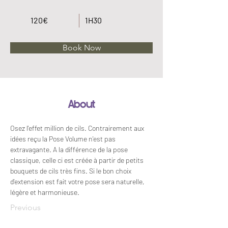
120€
1H30
Book Now
About
Osez l'effet million de cils. Contrairement aux 
idées reçu la Pose Volume n'est pas 
extravagante. A la différence de la pose 
classique, celle ci est créée à partir de petits 
bouquets de cils très fins. Si le bon choix 
d'extension est fait votre pose sera naturelle, 
légère et harmonieuse.
Previous